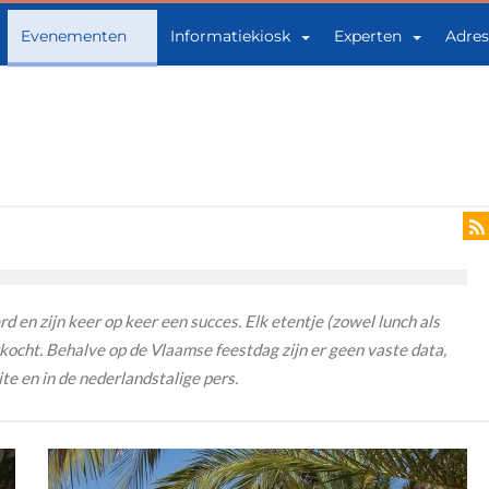
Evenementen
Informatiekiosk
Experten
Adres
 en zijn keer op keer een succes. Elk etentje (zowel lunch als
rkocht. Behalve op de Vlaamse feestdag zijn er geen vaste data,
e en in de nederlandstalige pers.