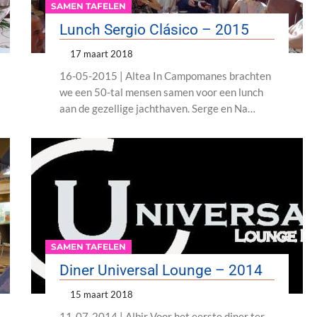
SAMEN TAFELEN
Lunch Sergio Clásico – 2015
17 maart 2018
16-05-2015 | Altea In Campomanes brachten
we een 50-tal mensen samen voor een lunch
aan de gezellige jachthaven. Serge en Na…
SAMEN TAFELEN
Diner Universal Lounge – 2014
15 maart 2018
11-07-2014 | Albir Voor het eerste diner ter