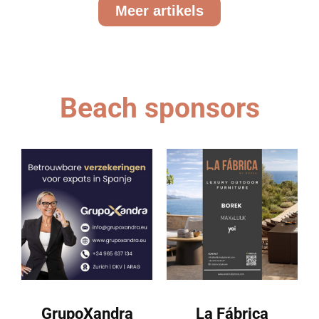
Meer artikels
Beach sponsors
GrupoXandra
La Fábrica