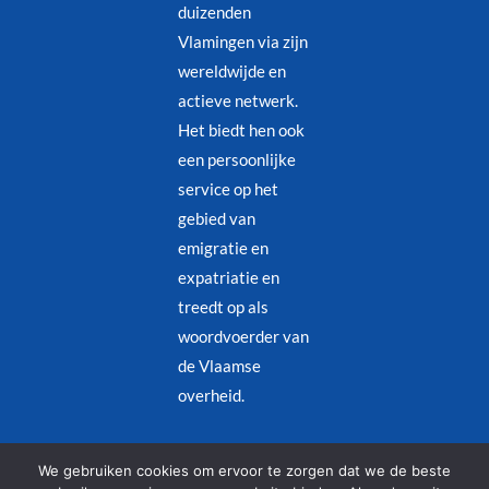
duizenden
Vlamingen via zijn
wereldwijde en
actieve netwerk.
Het biedt hen ook
een persoonlijke
service op het
gebied van
emigratie en
expatriatie en
treedt op als
woordvoerder van
de Vlaamse
overheid.
Juridische kennisgeving
–
Privacybeleid
We gebruiken cookies om ervoor te zorgen dat we de beste