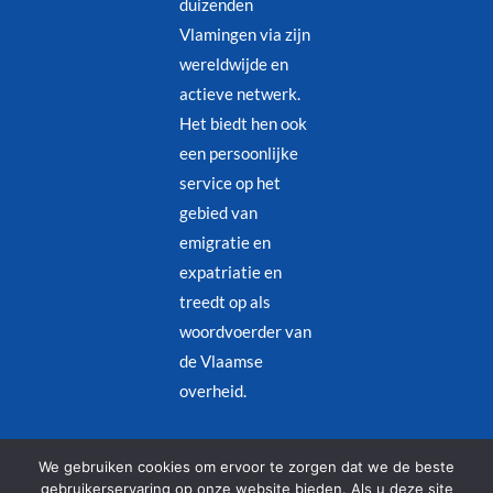
duizenden
Vlamingen via zijn
wereldwijde en
actieve netwerk.
Het biedt hen ook
een persoonlijke
service op het
gebied van
emigratie en
expatriatie en
treedt op als
woordvoerder van
de Vlaamse
overheid.
Juridische kennisgeving
–
Privacybeleid
We gebruiken cookies om ervoor te zorgen dat we de beste
gebruikerservaring op onze website bieden. Als u deze site