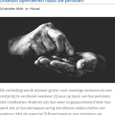
Onbelast bijverdienen naast uw pensioen
22 oktober 2020
in :
Fiscaal
De verleiding wordt alsmaar groter voor sommige senioren om een
centje bij te verdienen wanneer zij puur op basis van hun pensioen
niet rondkomen. Anderen zijn dan weer zo gepassioneerd door hun
werk dat ze hun beroepservaring ten dienste willen stellen van
anderen. Met de regering Di Rupo kwam er een stimulans om