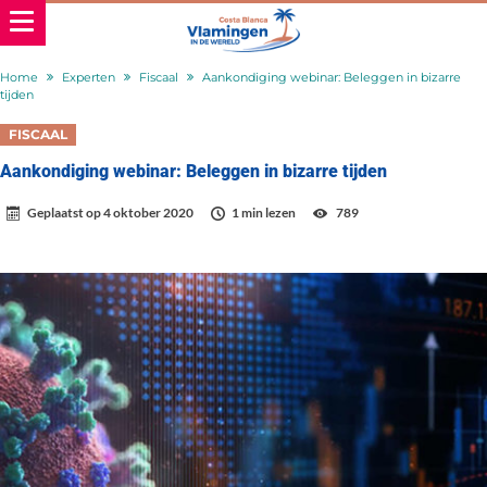
Home
Experten
Fiscaal
Aankondiging webinar: Beleggen in bizarre
tijden
FISCAAL
Aankondiging webinar: Beleggen in bizarre tijden
Geplaatst op
4 oktober 2020
1 min lezen
789