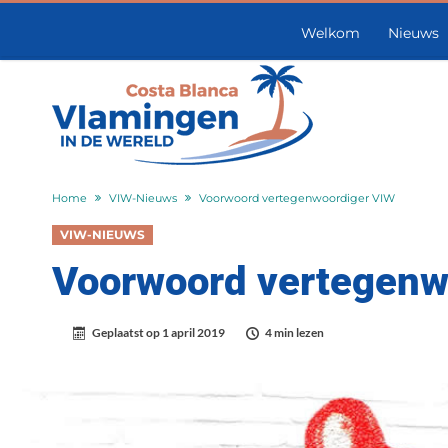
Welkom
Nieuws
Home
VIW-Nieuws
Voorwoord vertegenwoordiger VIW
VIW-NIEUWS
Voorwoord vertegenw
Geplaatst op
1 april 2019
4 min lezen