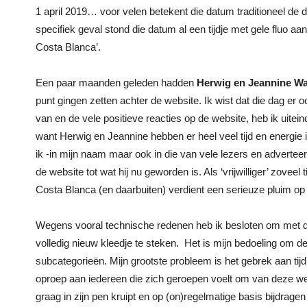
1 april 2019… voor velen betekent die datum traditioneel de 
specifiek geval stond die datum al een tijdje met gele fluo 
Costa Blanca’.
Een paar maanden geleden hadden
Herwig en Jeannine Wa
punt gingen zetten achter de website. Ik wist dat die dag er
van en de vele positieve reacties op de website, heb ik uitei
want Herwig en Jeannine hebben er heel veel tijd en energie 
ik -in mijn naam maar ook in die van vele lezers en advertee
de website tot wat hij nu geworden is. Als ‘vrijwilliger’ zovee
Costa Blanca (en daarbuiten) verdient een serieuze pluim op
Wegens vooral technische redenen heb ik besloten om met de
volledig nieuw kleedje te steken. Het is mijn bedoeling om de
subcategorieën. Mijn grootste probleem is het gebrek aan tij
oproep aan iedereen die zich geroepen voelt om van deze websi
graag in zijn pen kruipt en op (on)regelmatige basis bijdrage