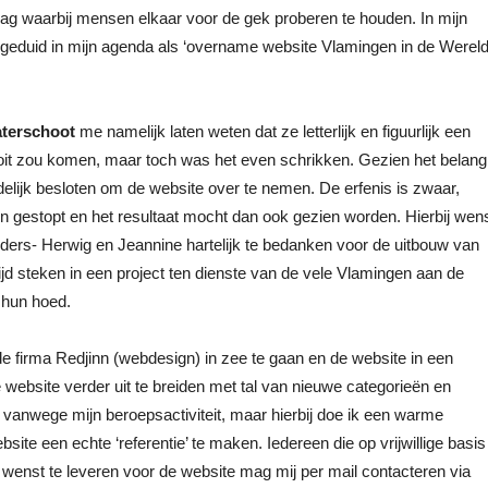
dag waarbij mensen elkaar voor de gek proberen te houden. In mijn
aangeduid in mijn agenda als ‘overname website Vlamingen in de Wereld
terschoot
me namelijk laten weten dat ze letterlijk en figuurlijk een
 ooit zou komen, maar toch was het even schrikken. Gezien het belang
ndelijk besloten om de website over te nemen. De erfenis is zwaar,
in gestopt en het resultaat mocht dan ook gezien worden. Hierbij wen
rders- Herwig en Jeannine hartelijk te bedanken voor de uitbouw van
l tijd steken in een project ten dienste van de vele Vlamingen aan de
 hun hoed.
 firma Redjinn (webdesign) in zee te gaan en de website in een
 website verder uit te breiden met tal van nieuwe categorieën en
d vanwege mijn beroepsactiviteit, maar hierbij doe ik een warme
te een echte ‘referentie’ te maken. Iedereen die op vrijwillige basis
n wenst te leveren voor de website mag mij per mail contacteren via