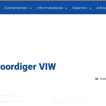
Evenementen
Informatiekiosk
Experten
Adres
oordiger VIW
4,06