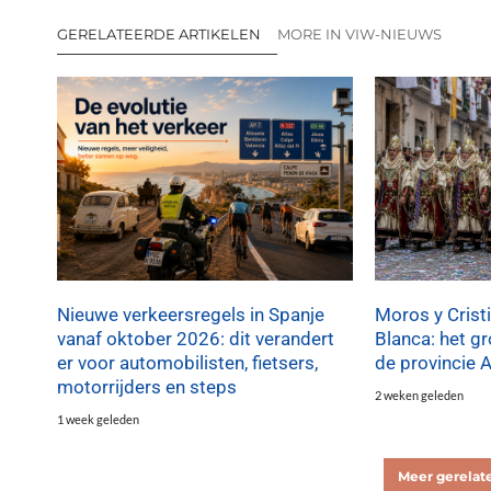
GERELATEERDE ARTIKELEN
MORE IN VIW-NIEUWS
Nieuwe verkeersregels in Spanje
Moros y Crist
vanaf oktober 2026: dit verandert
Blanca: het g
er voor automobilisten, fietsers,
de provincie A
motorrijders en steps
2 weken geleden
1 week geleden
Meer gerelate