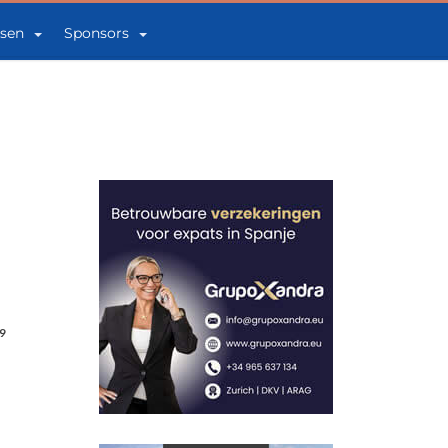
sen
Sponsors
9