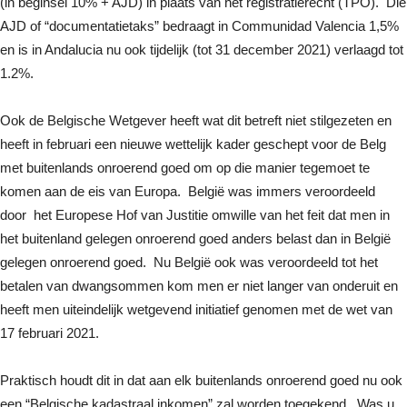
(in beginsel 10% + AJD) in plaats van het registratierecht (TPO). Die
AJD of “documentatietaks” bedraagt in Communidad Valencia 1,5%
en is in Andalucia nu ook tijdelijk (tot 31 december 2021) verlaagd tot
1.2%.
Ook de Belgische Wetgever heeft wat dit betreft niet stilgezeten en
heeft in februari een nieuwe wettelijk kader geschept voor de Belg
met buitenlands onroerend goed om op die manier tegemoet te
komen aan de eis van Europa. België was immers veroordeeld
door het Europese Hof van Justitie omwille van het feit dat men in
het buitenland gelegen onroerend goed anders belast dan in België
gelegen onroerend goed. Nu België ook was veroordeeld tot het
betalen van dwangsommen kom men er niet langer van onderuit en
heeft men uiteindelijk wetgevend initiatief genomen met de wet van
17 februari 2021.
Praktisch houdt dit in dat aan elk buitenlands onroerend goed nu ook
een “Belgische kadastraal inkomen” zal worden toegekend. Was u