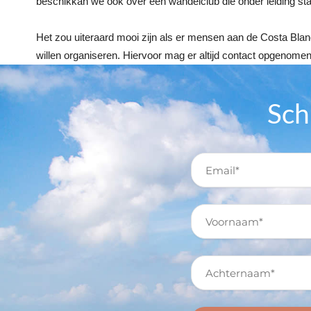
beschikkan we ook over een wandelclub die onder leiding st
Het zou uiteraard mooi zijn als er mensen aan de Costa Blan
willen organiseren. Hiervoor mag er altijd contact opgenom
Sch