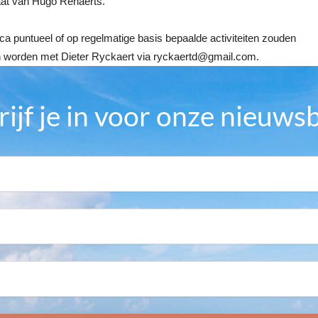
aat van Hugo Renaerts.
ca puntueel of op regelmatige basis bepaalde activiteiten zouden
en worden met Dieter Ryckaert via ryckaertd@gmail.com.
rijf je in voor onze nieuwsb