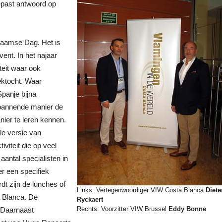
epast antwoord op
Vlaamse Dag. Het is
ent. In het najaar
teit waar ook
oektocht. Waar
Spanje bijna
pannende manier de
ier te leren kennen.
le versie van
viteit die op veel
antal specialisten in
r een specifiek
dt zijn de lunches of
Links: Vertegenwoordiger VIW Costa Blanca
Diete
a Blanca. De
Ryckaert
Rechts: Voorzitter VIW Brussel
Eddy Bonne
 Daarnaast