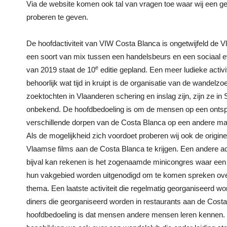
Via de website komen ook tal van vragen toe waar wij een g
proberen te geven.
De hoofdactiviteit van VIW Costa Blanca is ongetwijfeld de 
een soort van mix tussen een handelsbeurs en een sociaal ev
e
van 2019 staat de 10
editie gepland. Een meer ludieke activi
behoorlijk wat tijd in kruipt is de organisatie van de wandelz
zoektochten in Vlaanderen schering en inslag zijn, zijn ze in 
onbekend. De hoofdbedoeling is om de mensen op een onts
verschillende dorpen van de Costa Blanca op een andere man
Als de mogelijkheid zich voordoet proberen wij ook de origine
Vlaamse films aan de Costa Blanca te krijgen. Een andere acti
bijval kan rekenen is het zogenaamde minicongres waar een a
hun vakgebied worden uitgenodigd om te komen spreken ove
thema. Een laatste activiteit die regelmatig georganiseerd wor
diners die georganiseerd worden in restaurants aan de Cost
hoofdbedoeling is dat mensen andere mensen leren kennen.