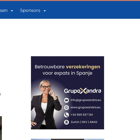
sen
Sponsors
s