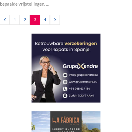
bepaalde vrijstellingen, …
1
2
3
4