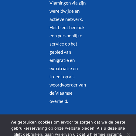
Vlamingen via zijn
wereldwijde en
actieve netwerk.
Het biedt hen ook
een persoonlijke
service op het
gebied van
emigratie en
expatriatie en
treedt op als
woordvoerder van
de Vlaamse
overheid.
Juridische kennisgeving
–
Privacybeleid
We gebruiken cookies om ervoor te zorgen dat we de beste
gebruikerservaring op onze website bieden. Als u deze site
blijft gebruiken, gaan wij ervan uit dat u hiermee instemt.
© Copyright 2026 – Alle rechten voorbehouden | Designed by