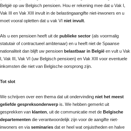
België op uw Belgisch pensioen. Hou er rekening mee dat u Vak I,
Vak III en Vak XIII invult in de belastingaangifte niet-inwoners en u
moet vooral opletten dat u vak VI
niet invult
.
Als u een pensioen heeft uit de
publieke sector
(als voormalig
statutair of contractueel ambtenaar) en u heeft niet de Spaanse
nationaliteit dan blijft uw pensioen
belastbaar in België
en vult u Vak
I, Vak III, Vak VI (uw Belgisch pensioen) en Vak XIII voor eventuele
inkomsten die niet van Belgische oorsprong zijn.
Tot slot
We schrijven over een thema dat uit ondervinding
niet het meest
geliefde gespreksonderwerp
is. We hebben gemerkt uit
gesprekken van
klanten
, uit de communicatie met de
Belgische
departementen
die verantwoordelijk zijn voor de aangifte niet-
inwoners en via
seminaries
dat er heel wat onjuistheden en halve