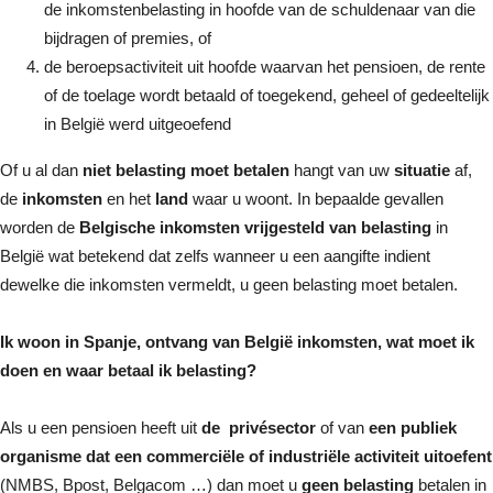
de inkomstenbelasting in hoofde van de schuldenaar van die
bijdragen of premies, of
de beroepsactiviteit uit hoofde waarvan het pensioen, de rente
of de toelage wordt betaald of toegekend, geheel of gedeeltelijk
in België werd uitgeoefend
Of u al dan
niet belasting moet betalen
hangt van uw
situatie
af,
de
inkomsten
en het
land
waar u woont. In bepaalde gevallen
worden de
Belgische inkomsten vrijgesteld van belasting
in
België wat betekend dat zelfs wanneer u een aangifte indient
dewelke die inkomsten vermeldt, u geen belasting moet betalen.
Ik woon in Spanje, ontvang van België inkomsten, wat moet ik
doen en waar betaal ik belasting?
Als u een pensioen heeft uit
de
privésector
of van
een publiek
organisme
dat een commerciële of industriële activiteit uitoefent
(NMBS, Bpost, Belgacom …) dan moet u
geen belasting
betalen in