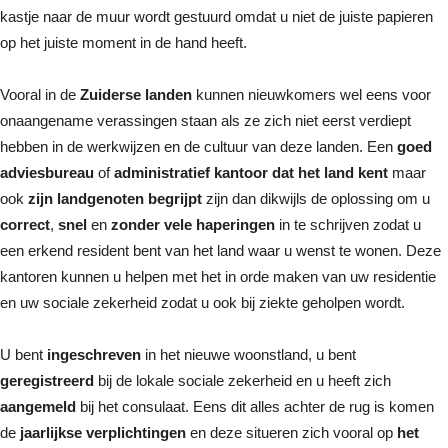
kastje naar de muur wordt gestuurd omdat u niet de juiste papieren
op het juiste moment in de hand heeft.
Vooral in de
Zuiderse landen
kunnen nieuwkomers wel eens voor
onaangename verassingen staan als ze zich niet eerst verdiept
hebben in de werkwijzen en de cultuur van deze landen. Een
goed
adviesbureau
of
administratief kantoor dat het land kent
maar
ook
zijn landgenoten begrijpt
zijn dan dikwijls de oplossing om u
correct
,
snel
en
zonder vele haperingen
in te schrijven zodat u
een erkend resident bent van het land waar u wenst te wonen. Deze
kantoren kunnen u helpen met het in orde maken van uw residentie
en uw sociale zekerheid zodat u ook bij ziekte geholpen wordt.
U bent
ingeschreven
in het nieuwe woonstland, u bent
geregistreerd
bij de lokale sociale zekerheid en u heeft zich
aangemeld
bij het consulaat. Eens dit alles achter de rug is komen
de
jaarlijkse verplichtingen
en deze situeren zich vooral op
het