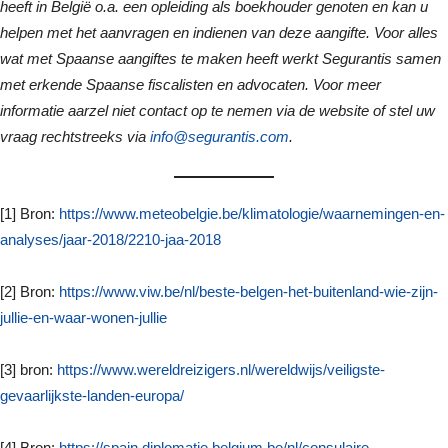
heeft in België o.a. een opleiding als boekhouder genoten en kan u
helpen met het aanvragen en indienen van deze aangifte. Voor alles
wat met Spaanse aangiftes te maken heeft werkt Segurantis samen
met erkende Spaanse fiscalisten en advocaten. Voor meer
informatie aarzel niet contact op te nemen via de website of stel uw
vraag rechtstreeks via
info@segurantis.com
.
[1] Bron:
https://www.meteobelgie.be/klimatologie/waarnemingen-en-
analyses/jaar-2018/2210-jaa-2018
[2] Bron:
https://www.viw.be/nl/beste-belgen-het-buitenland-wie-zijn-
jullie-en-waar-wonen-jullie
[3] bron:
https://www.wereldreizigers.nl/wereldwijs/veiligste-
gevaarlijkste-landen-europa/
[4] Bron:
https://spain.diplomatie.belgium.be/nl/consulaire-