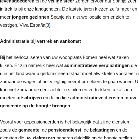
levensgoederen
en de
veilige sfeer
zorgen ervoor dat Spanje zeer
in trek is bij onze landgenoten. De laatste jaren kiezen zelfs meer en
meer
jongere gezinnen
Spanje als nieuwe locatie om er zich te
vestigen. Viva España
[3]
.
Administratie bij vertrek en aankomst
Bij het herlocaliseren van uw woonplaats komen heel wat zaken
kijken. Er zijn namelijk heel wat
administratieve verplichtingen
die
u in het land waar u gedomicilieerd staat moet afwikkelen vooraleer u
zomaar de wagen of het vliegtuig neemt om elders te gaan wonen. U
kan niet zomaar de deur achter u sluiten en vertrekken, u zal zich
moeten
uitschrijven
en de nodige
administratieve diensten in uw
gemeente
op de hoogte brengen
.
Vooral voor gepensioneerden is het belangrijk dat zij de diensten
zoals de
gemeente
, de
pensioendienst
, de b
elastingen
en de
diensten die uw
ziektezorg
beheren duidelijk op de hoogte stellen