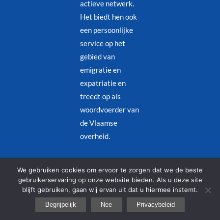
actieve netwerk.
Het biedt hen ook
een persoonlijke
service op het
gebied van
emigratie en
expatriatie en
treedt op als
woordvoerder van
de Vlaamse
overheid.
Juridische kennisgeving
–
Privacybeleid
We gebruiken cookies om ervoor te zorgen dat we de beste
gebruikerservaring op onze website bieden. Als u deze site
blijft gebruiken, gaan wij ervan uit dat u hiermee instemt.
© Copyright 2026 – Alle rechten voorbehouden | Designed by
Redjinn
Begrijpelijk
Nee
Privacybeleid