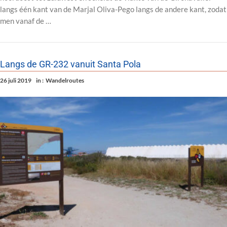
langs één kant van de Marjal Oliva-Pego langs de andere kant, zodat
men vanaf de …
Langs de GR-232 vanuit Santa Pola
26 juli 2019
in :
Wandelroutes