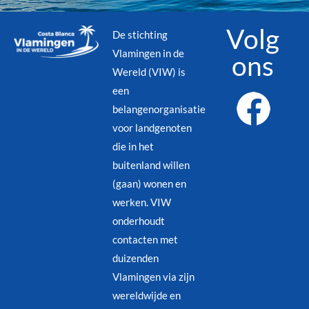
Volg
De stichting
Vlamingen in de
ons
Wereld (VIW) is
een
belangenorganisatie
voor landgenoten
die in het
buitenland willen
(gaan) wonen en
werken. VIW
onderhoudt
contacten met
duizenden
Vlamingen via zijn
wereldwijde en