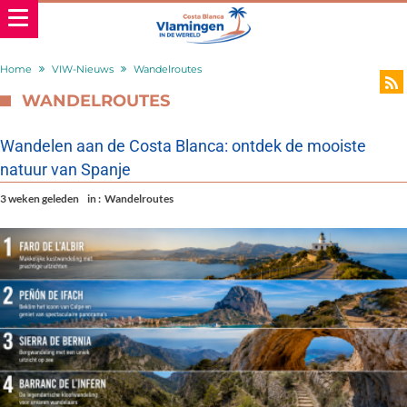
Home
VIW-Nieuws
Wandelroutes
WANDELROUTES
Wandelen aan de Costa Blanca: ontdek de mooiste
natuur van Spanje
3 weken geleden
in :
Wandelroutes