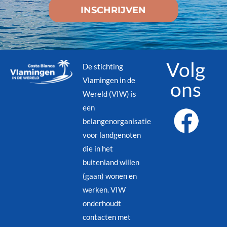
Volg
De stichting
Vlamingen in de
ons
Wereld (VIW) is
een
belangenorganisatie
voor landgenoten
die in het
buitenland willen
(gaan) wonen en
werken. VIW
onderhoudt
contacten met