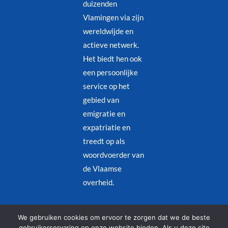
duizenden
Vlamingen via zijn
wereldwijde en
actieve netwerk.
Het biedt hen ook
een persoonlijke
service op het
gebied van
emigratie en
expatriatie en
treedt op als
woordvoerder van
de Vlaamse
overheid.
Juridische kennisgeving
–
Privacybeleid
We gebruiken cookies om ervoor te zorgen dat we de beste
gebruikerservaring op onze website bieden. Als u deze site