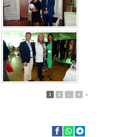
1
2
...
4
►