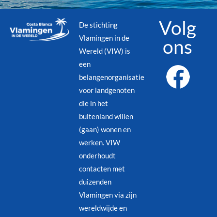
Volg
De stichting
Vlamingen in de
ons
Wereld (VIW) is
een
belangenorganisatie
voor landgenoten
die in het
buitenland willen
(gaan) wonen en
werken. VIW
onderhoudt
contacten met
duizenden
Vlamingen via zijn
wereldwijde en