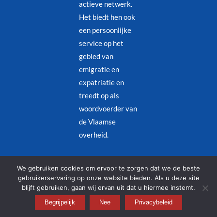
actieve netwerk.
Het biedt hen ook
een persoonlijke
service op het
gebied van
emigratie en
expatriatie en
treedt op als
woordvoerder van
de Vlaamse
overheid.
Juridische kennisgeving
–
Privacybeleid
We gebruiken cookies om ervoor te zorgen dat we de beste
gebruikerservaring op onze website bieden. Als u deze site
blijft gebruiken, gaan wij ervan uit dat u hiermee instemt.
© Copyright 2026 – Alle rechten voorbehouden | Designed by
Begrijpelijk
Redjinn
Nee
Privacybeleid