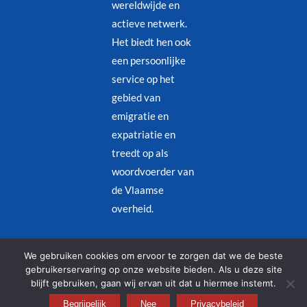
wereldwijde en
actieve netwerk.
Het biedt hen ook
een persoonlijke
service op het
gebied van
emigratie en
expatriatie en
treedt op als
woordvoerder van
de Vlaamse
overheid.
Juridische kennisgeving
–
Privacybeleid
We gebruiken cookies om ervoor te zorgen dat we de beste
gebruikerservaring op onze website bieden. Als u deze site
blijft gebruiken, gaan wij ervan uit dat u hiermee instemt.
© Copyright 2026 – Alle rechten voorbehouden | Designed by
Begrijpelijk
Redjinn
Nee
Privacybeleid