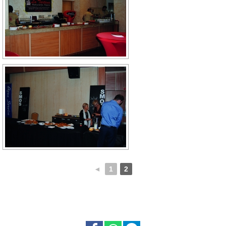
◄
1
2