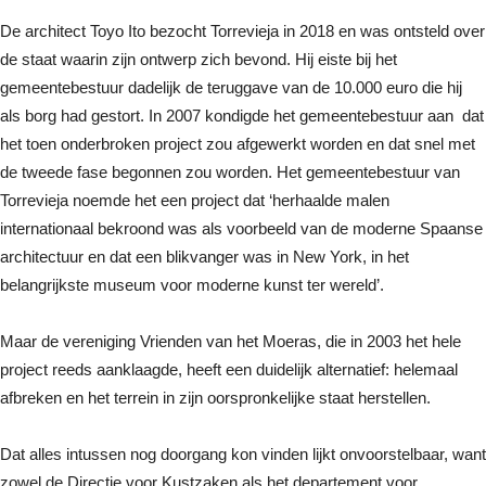
De architect Toyo Ito bezocht Torrevieja in 2018 en was ontsteld over
de staat waarin zijn ontwerp zich bevond. Hij eiste bij het
gemeentebestuur dadelijk de teruggave van de 10.000 euro die hij
als borg had gestort. In 2007 kondigde het gemeentebestuur aan dat
het toen onderbroken project zou afgewerkt worden en dat snel met
de tweede fase begonnen zou worden. Het gemeentebestuur van
Torrevieja noemde het een project dat ‘herhaalde malen
internationaal bekroond was als voorbeeld van de moderne Spaanse
architectuur en dat een blikvanger was in New York, in het
belangrijkste museum voor moderne kunst ter wereld’.
Maar de vereniging Vrienden van het Moeras, die in 2003 het hele
project reeds aanklaagde, heeft een duidelijk alternatief: helemaal
afbreken en het terrein in zijn oorspronkelijke staat herstellen.
Dat alles intussen nog doorgang kon vinden lijkt onvoorstelbaar, want
zowel de Directie voor Kustzaken als het departement voor