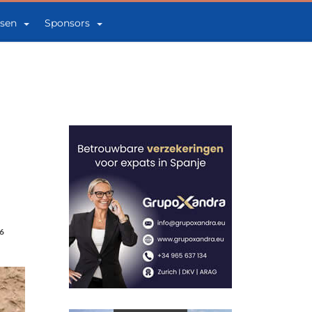
sen
Sponsors
6