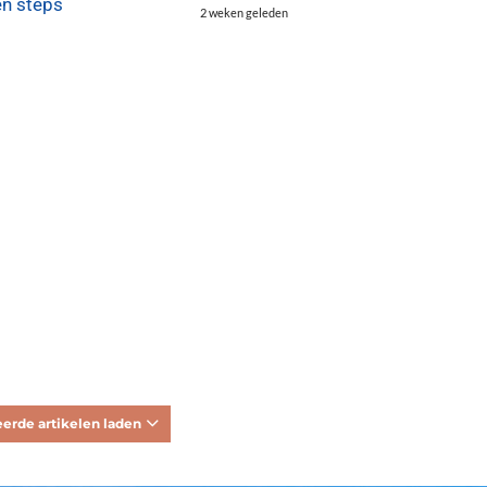
en steps
2 weken geleden
erde artikelen laden