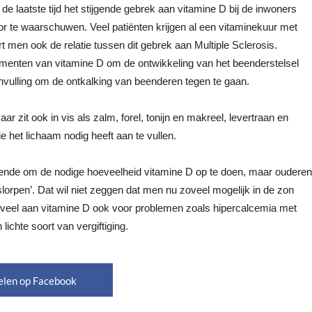
e laatste tijd het stijgende gebrek aan vitamine D bij de inwoners
or te waarschuwen. Veel patiënten krijgen al een vitaminekuur met
 men ook de relatie tussen dit gebrek aan Multiple Sclerosis.
pplementen van vitamine D om de ontwikkeling van het beenderstelsel
anvulling om de ontkalking van beenderen tegen te gaan.
r zit ook in vis als zalm, forel, tonijn en makreel, levertraan en
 het lichaam nodig heeft aan te vullen.
ldoende om de nodige hoeveelheid vitamine D op te doen, maar ouderen
lorpen’. Dat wil niet zeggen dat men nu zoveel mogelijk in de zon
eveel aan vitamine D ook voor problemen zoals hipercalcemia met
ichte soort van vergiftiging.
elen op Facebook