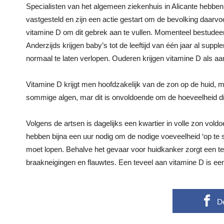
Specialisten van het algemeen ziekenhuis in Alicante hebben d
vastgesteld en zijn een actie gestart om de bevolking daarvo
vitamine D om dit gebrek aan te vullen. Momenteel bestudeert
Anderzijds krijgen baby’s tot de leeftijd van één jaar al su
normaal te laten verlopen. Ouderen krijgen vitamine D als a
Vitamine D krijgt men hoofdzakelijk van de zon op de huid, maa
sommige algen, mar dit is onvoldoende om de hoeveelheid die
Volgens de artsen is dagelijks een kwartier in volle zon vo
hebben bijna een uur nodig om de nodige voeveelheid ‘op te s
moet lopen. Behalve het gevaar voor huidkanker zorgt een t
braakneigingen en flauwtes. Een teveel aan vitamine D is een l
D