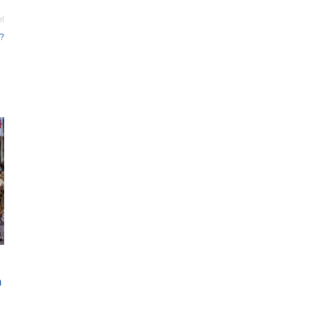
el
?
n