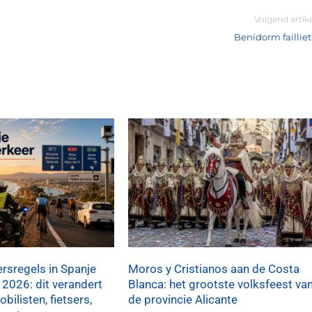
Volgend artik
Benidorm failliet
rsregels in Spanje
Moros y Cristianos aan de Costa
 2026: dit verandert
Blanca: het grootste volksfeest va
bilisten, fietsers,
de provincie Alicante