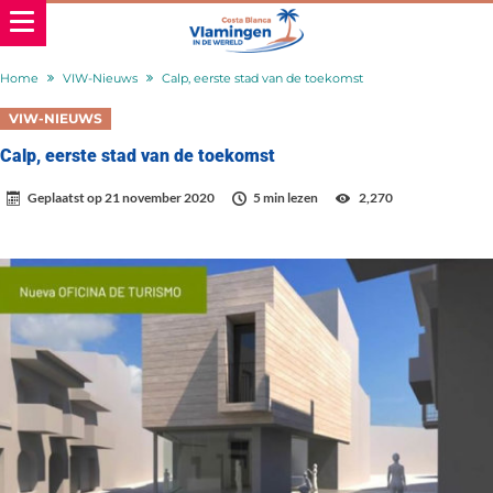
Home
VIW-Nieuws
Calp, eerste stad van de toekomst
VIW-NIEUWS
Calp, eerste stad van de toekomst
Geplaatst op
21 november 2020
5 min lezen
2,270