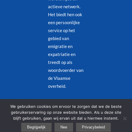
actieve netwerk.
Het biedt hen ook
een persoonlijke
service op het
gebied van
emigratie en
expatriatie en
treedt op als
woordvoerder van
de Vlaamse
overheid.
Juridische kennisgeving
–
Privacybeleid
We gebruiken cookies om ervoor te zorgen dat we de beste
gebruikerservaring op onze website bieden. Als u deze site
blijft gebruiken, gaan wij ervan uit dat u hiermee instemt.
© Copyright 2026 – Alle rechten voorbehouden | Designed by
Begrijpelijk
Nee
Privacybeleid
Redjinn