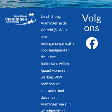
Volg
De stichting
Vlamingen in de
ons
Wereld (VIW) is
een
belangenorganisatie
voor landgenoten
die in het
buitenland willen
(gaan) wonen en
werken. VIW
onderhoudt
contacten met
duizenden
Vlamingen via zijn
wereldwijde en