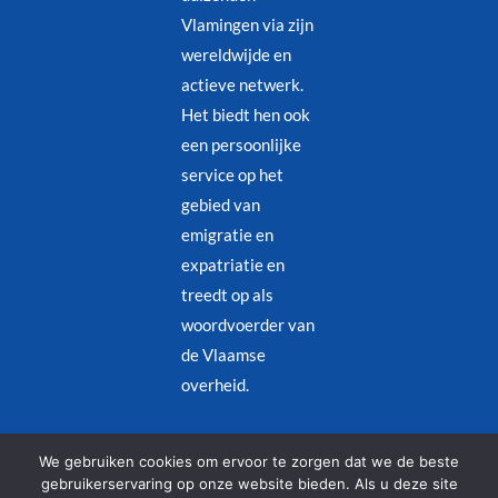
Vlamingen via zijn
wereldwijde en
actieve netwerk.
Het biedt hen ook
een persoonlijke
service op het
gebied van
emigratie en
expatriatie en
treedt op als
woordvoerder van
de Vlaamse
overheid.
Juridische kennisgeving
–
Privacybeleid
We gebruiken cookies om ervoor te zorgen dat we de beste
gebruikerservaring op onze website bieden. Als u deze site