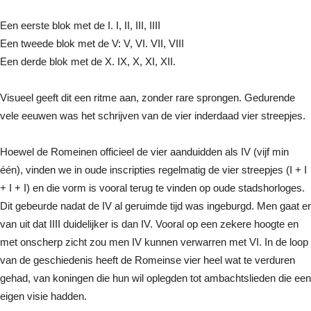
Een eerste blok met de I. I, II, III, IIII
Een tweede blok met de V: V, VI. VII, VIII
Een derde blok met de X. IX, X, XI, XII.
Visueel geeft dit een ritme aan, zonder rare sprongen. Gedurende
vele eeuwen was het schrijven van de vier inderdaad vier streepjes.
Hoewel de Romeinen officieel de vier aanduidden als IV (vijf min
één), vinden we in oude inscripties regelmatig de vier streepjes (I + I
+ I + I) en die vorm is vooral terug te vinden op oude stadshorloges.
Dit gebeurde nadat de IV al geruimde tijd was ingeburgd. Men gaat er
van uit dat IIII duidelijker is dan IV. Vooral op een zekere hoogte en
met onscherp zicht zou men IV kunnen verwarren met VI. In de loop
van de geschiedenis heeft de Romeinse vier heel wat te verduren
gehad, van koningen die hun wil oplegden tot ambachtslieden die een
eigen visie hadden.