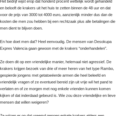
Het bedrijf wijst erop dat honderd procent wettelijk wordt gehandeld
en belooft de krakers uit het huis te zetten binnen de 48 uur en dat
voor de prijs van 3000 tot 4000 euro, aanzienlijk minder dus dan de
kosten die men zou hebben bij een rechtzaak plus alle betalingen die
men dient te blijven doen.
En hoe doet men dat? Heel eenvoudig. De mensen van Desokupa
Expres Valencia gaan gewoon met de krakers “onderhandelen”.
Ze doen dit op een vriendelijke manier, helemaal niet agressief. De
krakers krijgen bezoek van drie of meer heren van het type Rambo,
gespierde jongens met getatoeëerde armen die heel beleefd en
vriendelijk vragen of ze eventueel bereid zijn uit vrije wil het pand te
verlaten en of ze morgen met nog enkele vrienden kunnen komen
kijken of dat inderdaad gebeurd is. Wie zou deze vriendelijke en lieve
mensen dat willen weigeren?
Ze wijzen er op dat vreemd genoeg enkele krakers elders een