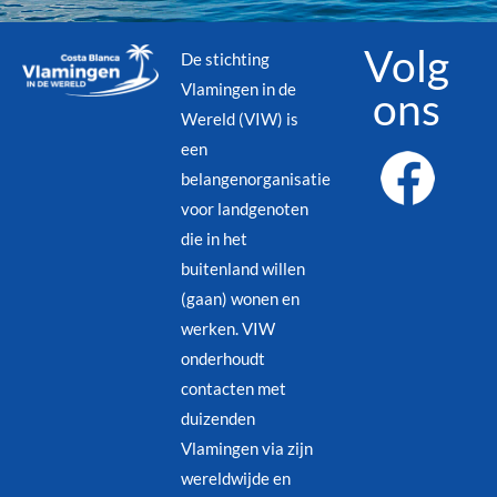
Volg
De stichting
Vlamingen in de
ons
Wereld (VIW) is
een
belangenorganisatie
voor landgenoten
die in het
buitenland willen
(gaan) wonen en
werken. VIW
onderhoudt
contacten met
duizenden
Vlamingen via zijn
wereldwijde en