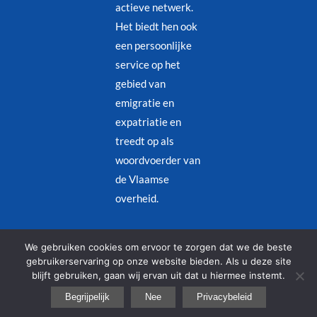
actieve netwerk.
Het biedt hen ook
een persoonlijke
service op het
gebied van
emigratie en
expatriatie en
treedt op als
woordvoerder van
de Vlaamse
overheid.
Juridische kennisgeving
–
Privacybeleid
We gebruiken cookies om ervoor te zorgen dat we de beste
gebruikerservaring op onze website bieden. Als u deze site
blijft gebruiken, gaan wij ervan uit dat u hiermee instemt.
© Copyright 2026 – Alle rechten voorbehouden | Designed by
Begrijpelijk
Nee
Privacybeleid
Redjinn