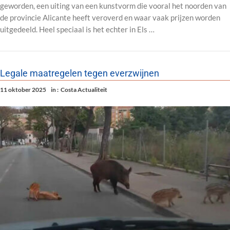
geworden, een uiting van een kunstvorm die vooral het noorden van
de provincie Alicante heeft veroverd en waar vaak prijzen worden
uitgedeeld. Heel speciaal is het echter in Els …
Legale maatregelen tegen everzwijnen
11 oktober 2025
in :
Costa Actualiteit