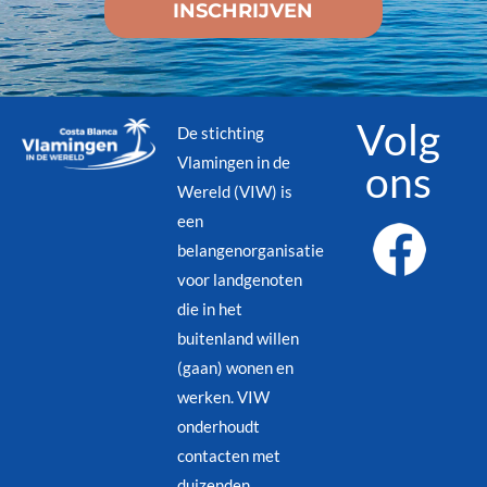
Volg
De stichting
Vlamingen in de
ons
Wereld (VIW) is
een
belangenorganisatie
voor landgenoten
die in het
buitenland willen
(gaan) wonen en
werken. VIW
onderhoudt
contacten met
duizenden