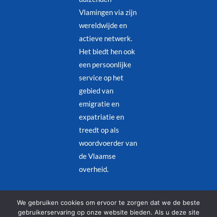
Vlamingen via zijn
wereldwijde en
actieve netwerk.
Het biedt hen ook
een persoonlijke
service op het
gebied van
emigratie en
expatriatie en
treedt op als
woordvoerder van
de Vlaamse
overheid.
Juridische kennisgeving
–
Privacybeleid
We gebruiken cookies om ervoor te zorgen dat we de beste
gebruikerservaring op onze website bieden. Als u deze site