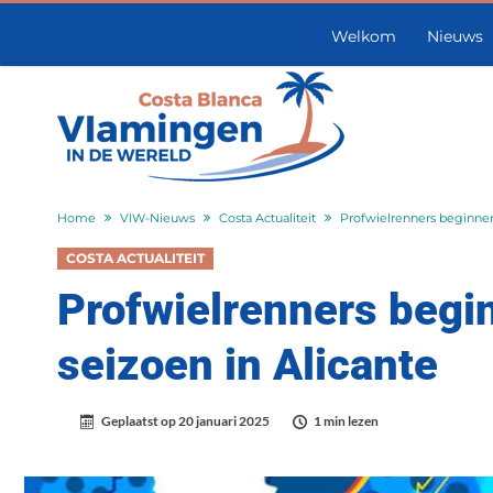
Welkom
Nieuws
Home
VIW-Nieuws
Costa Actualiteit
Profwielrenners beginnen
COSTA ACTUALITEIT
Profwielrenners begi
seizoen in Alicante
Geplaatst op
20 januari 2025
1 min lezen