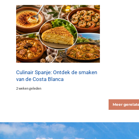
Culinair Spanje: Ontdek de smaken
van de Costa Blanca
2 weken geleden
Meer gerelate