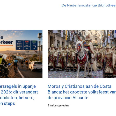
De Nederlandstalige Bibliothee
rsregels in Spanje
Moros y Cristianos aan de Costa
 2026: dit verandert
Blanca: het grootste volksfeest va
bilisten, fietsers,
de provincie Alicante
en steps
2 weken geleden