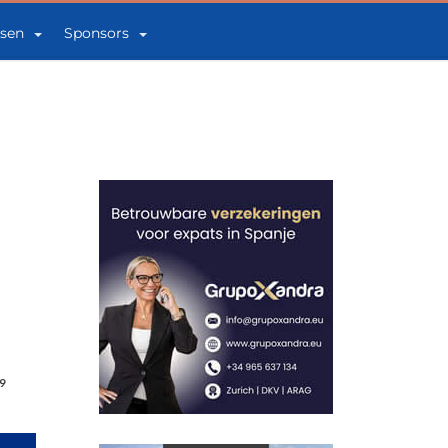
sen
Sponsors
9