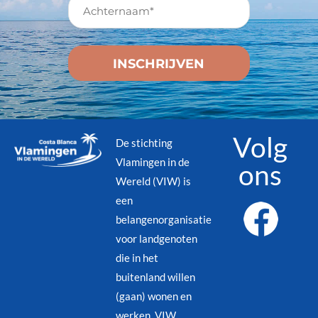
Volg
De stichting
Vlamingen in de
ons
Wereld (VIW) is
een
belangenorganisatie
voor landgenoten
die in het
buitenland willen
(gaan) wonen en
werken. VIW