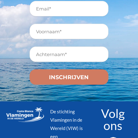
Volg
De stichting
Vlamingen in de
ons
Wereld (VIW) is
een