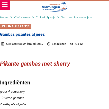
Home
VIW-Nieuws
Culinair Spanje
Gambas picantes al jerez
CULINAIR SPANJE
Gambas picantes al jerez
Geplaatst op
24 januari 2019
1 min lezen
1,142
Pikante gambas met sherry
Ingrediënten
(voor 4 personen)
12 verse gambas
2 eetlepels olijfolie