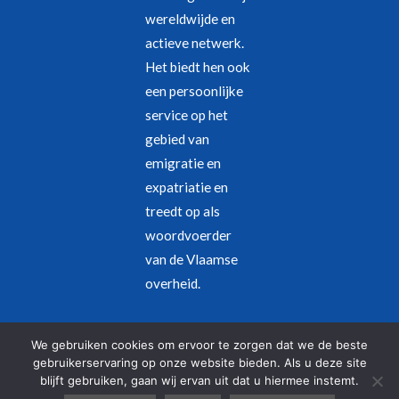
wereldwijde en
actieve netwerk.
Het biedt hen ook
een persoonlijke
service op het
gebied van
emigratie en
expatriatie en
treedt op als
woordvoerder
van de Vlaamse
overheid.
Juridische kennisgeving
–
Privacybeleid
We gebruiken cookies om ervoor te zorgen dat we de beste
gebruikerservaring op onze website bieden. Als u deze site
blijft gebruiken, gaan wij ervan uit dat u hiermee instemt.
© Copyright 2026 – Alle rechten voorbehouden | Designed