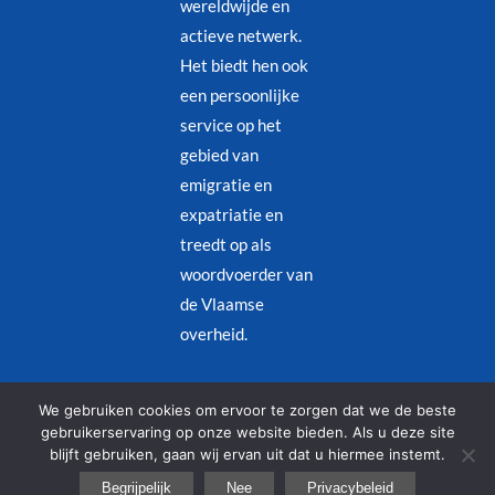
wereldwijde en
actieve netwerk.
Het biedt hen ook
een persoonlijke
service op het
gebied van
emigratie en
expatriatie en
treedt op als
woordvoerder van
de Vlaamse
overheid.
Juridische kennisgeving
–
Privacybeleid
We gebruiken cookies om ervoor te zorgen dat we de beste
gebruikerservaring op onze website bieden. Als u deze site
blijft gebruiken, gaan wij ervan uit dat u hiermee instemt.
© Copyright 2026 – Alle rechten voorbehouden | Designed by
Begrijpelijk
Nee
Privacybeleid
Redjinn