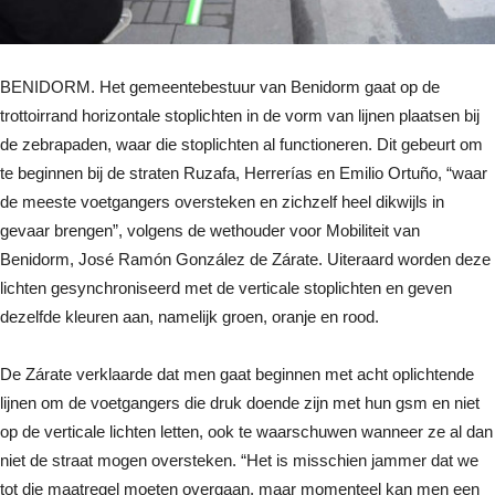
BENIDORM. Het gemeentebestuur van Benidorm gaat op de
trottoirrand horizontale stoplichten in de vorm van lijnen plaatsen bij
de zebrapaden, waar die stoplichten al functioneren. Dit gebeurt om
te beginnen bij de straten Ruzafa, Herrerías en Emilio Ortuño, “waar
de meeste voetgangers oversteken en zichzelf heel dikwijls in
gevaar brengen”, volgens de wethouder voor Mobiliteit van
Benidorm, José Ramón González de Zárate. Uiteraard worden deze
lichten gesynchroniseerd met de verticale stoplichten en geven
dezelfde kleuren aan, namelijk groen, oranje en rood.
De Zárate verklaarde dat men gaat beginnen met acht oplichtende
lijnen om de voetgangers die druk doende zijn met hun gsm en niet
op de verticale lichten letten, ook te waarschuwen wanneer ze al dan
niet de straat mogen oversteken. “Het is misschien jammer dat we
tot die maatregel moeten overgaan, maar momenteel kan men een