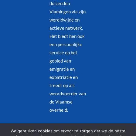
duizenden
Vlamingen via zijn
wereldwijde en
actieve netwerk.
Het biedt hen ook
een persoonlijke
service op het
gebied van
emigratie en
expatriatie en
treedt op als
woordvoerder van
de Vlaamse
overheid.
Juridische kennisgeving
–
Privacybeleid
We gebruiken cookies om ervoor te zorgen dat we de beste