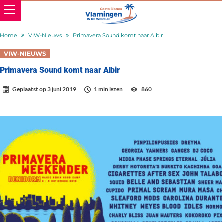
Home
VIW-Nieuws
Primavera Sound komt naar Albir
VIW-NIEUWS
Primavera Sound komt naar Albir
Geplaatst op
3 juni 2019
1 min lezen
860