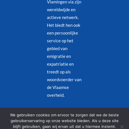
Vlamingen via zijn
wereldwijde en
actieve netwerk.
Het biedt hen ook
een persoonlijke
service op het
gebied van
emigratie en
expatriatie en
treedt op als
woordvoerder van
de Vlaamse
overheid.
Juridische kennisgeving
–
Privacybeleid
We gebruiken cookies om ervoor te zorgen dat we de beste
gebruikerservaring op onze website bieden. Als u deze site
blijft gebruiken, gaan wij ervan uit dat u hiermee instemt.
© Copyright 2026 – Alle rechten voorbehouden | Designed by