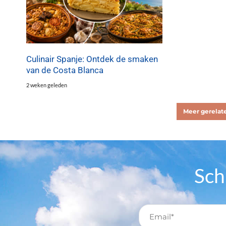
Culinair Spanje: Ontdek de smaken
van de Costa Blanca
2 weken geleden
Meer gerelate
Sch