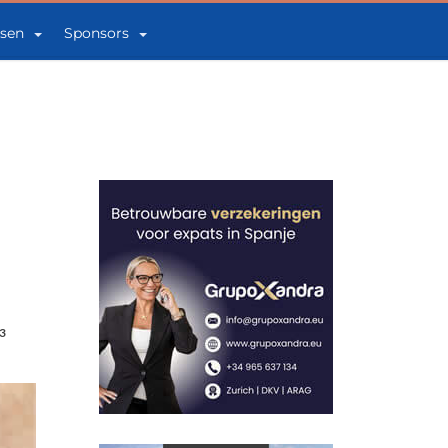
sen
Sponsors
3