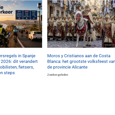
rsregels in Spanje
Moros y Cristianos aan de Costa
 2026: dit verandert
Blanca: het grootste volksfeest va
bilisten, fietsers,
de provincie Alicante
en steps
2 weken geleden