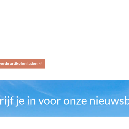
erde artikelen laden
rijf je in voor onze nieuwsb