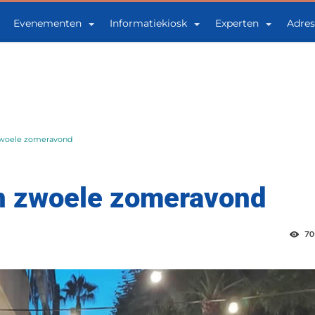
Evenementen
Informatiekiosk
Experten
Adres
zwoele zomeravond
en zwoele zomeravond
70