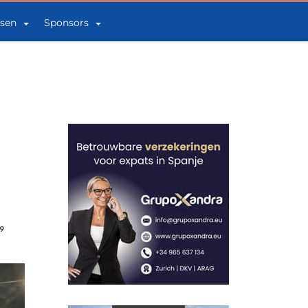
sen
Sponsors
9