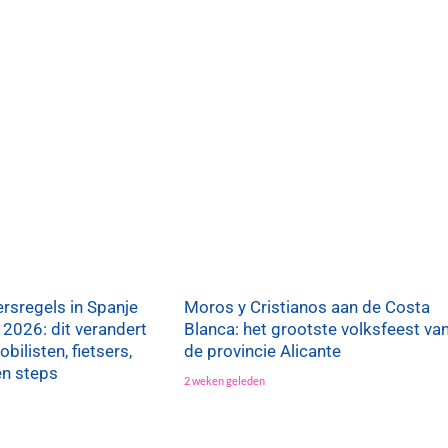
rsregels in Spanje
Moros y Cristianos aan de Costa
 2026: dit verandert
Blanca: het grootste volksfeest va
bilisten, fietsers,
de provincie Alicante
en steps
2 weken geleden