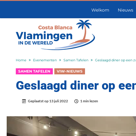
Welkom
Nieuws
Home
Evenementen
Samen Tafelen
Geslaagd diner op een 
SAMEN TAFELEN
VIW-NIEUWS
Geslaagd diner op e
Geplaatst op
13 juli 2022
1 min lezen