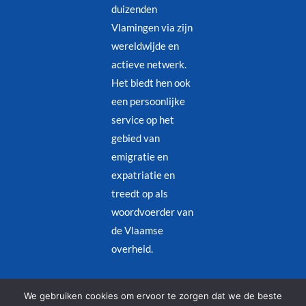
duizenden
Vlamingen via zijn
wereldwijde en
actieve netwerk.
Het biedt hen ook
een persoonlijke
service op het
gebied van
emigratie en
expatriatie en
treedt op als
woordvoerder van
de Vlaamse
overheid.
Juridische kennisgeving
–
Privacybeleid
We gebruiken cookies om ervoor te zorgen dat we de beste