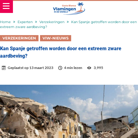
Home
Experten
Verzekeringen
Kan Spanje getroffen worden door een
extreem zware aardbeving?
VERZEKERINGEN
VIW-NIEUWS
Kan Spanje getroffen worden door een extreem zware
aardbeving?
Geplaatst op
13 maart 2023
4 min lezen
3,995