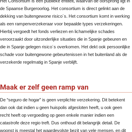
Het Consortium is een publieke entiteit, waarvan de oorsprong ligt in
de Spaanse Burgeroorlog. Het consortium is direct gelinkt aan de
dekking van buitengewone risico´s. Het consortium komt in werking
als een rampenverzekeraar voor bepaalde types verzekeringen.
Hierbij vergoedt het fonds verliezen en lichamelijke schades
veroorzaakt door uitzonderlijke situaties die in Spanje gebeuren en
die in Spanje gelegen risico´s overkomen. Het dekt ook persoonlijke
schade voor buitengewone gebeurtenissen in het buitenland als de
verzekerde regelmatig in Spanje verblijft.
Maak er zelf geen ramp van
De “seguro de hogar” is geen verplichte verzekering. Dit betekent
dan ook dat indien u geen huispolis afgesloten heeft, u ook geen
recht heeft op vergoeding op geen enkele manier indien een
catastrofe deze regio treft. Dus onthoud dit belangrijk detail. De
woonst is meestal het waardevolste bezit van vele mensen, en dit