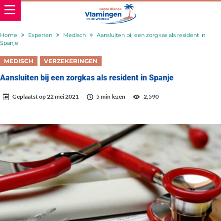
Home
Experten
Medisch
Aansluiten bij een zorgkas als resident in
Spanje
MEDISCH
VERZEKERINGEN
Aansluiten bij een zorgkas als resident in Spanje
Geplaatst op
22 mei 2021
5 min lezen
2,590