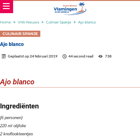
Home
VIW-Nieuws
Culinair Spanje
Ajo blanco
CULINAIR SPANJE
Ajo blanco
Geplaatst op
24 februari 2019
44 second read
738
Ajo blanco
Ingrediënten
(6 personen)
220 ml olijfolie
2 knoflookteentjes