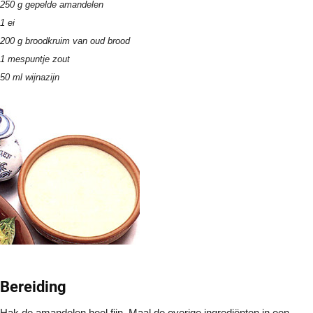
250 g gepelde amandelen
1 ei
200 g broodkruim van oud brood
1 mespuntje zout
50 ml wijnazijn
Bereiding
Hak de amandelen heel fijn. Maal de overige ingrediënten in een