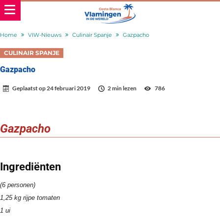
Home
VIW-Nieuws
Culinair Spanje
Gazpacho
CULINAIR SPANJE
Gazpacho
Geplaatst op
24 februari 2019
2 min lezen
786
Gazpacho
Ingrediënten
(6 personen)
1,25 kg rijpe tomaten
1 ui