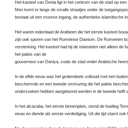
Het kasteel van Denia ligt in het centrum van de stad op ee
Men komt er langs de smalle straatjes onder de toegangspoo
bestaat uit een moorse ingang, de authentieke islamitische in
Het waren inderdaad de Arabieen die het eerste kasteel bouw
zijn ook sporen van het Romeinse Dianium. De Romeinen bou
versterking. Het kasteel had bij de islamieten niet alleen de 
het paleis van de
gouverneur van Daniya, zoals de stad onder Arabische heers
In de elfde eeuw was het grotendeels voltooid met een buite
beschermde en een tweede ommuring die het paleis besche
onderzoeken hebben aangetoond werden in de tweede helft v
In het alcazaba, het eerste binnenplein, stond de huidieg Torr
eeuw en diende als eerste verdediging. Uit die tijd stamt ook