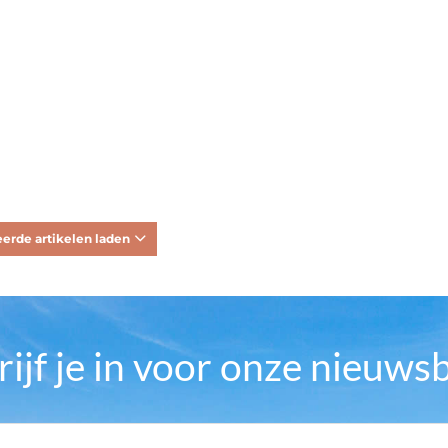
erde artikelen laden
rijf je in voor onze nieuwsb