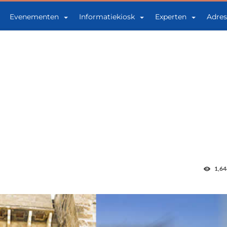
Evenementen
Informatiekiosk
Experten
Adres
1,64