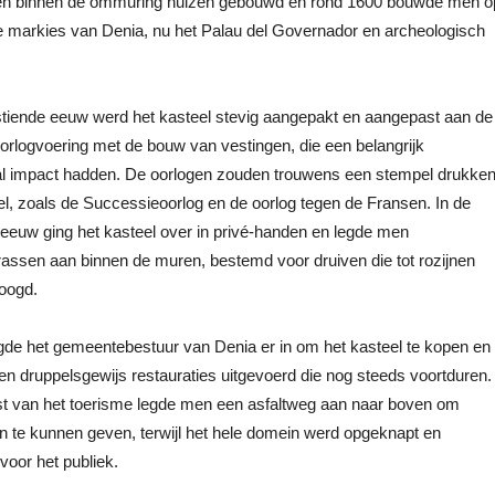
rden binnen de ommuring huizen gebouwd en rond 1600 bouwde men o
 markies van Denia, nu het Palau del Governador en archeologisch
tiende eeuw werd het kasteel stevig aangepakt en aangepast aan de
rlogvoering met de bouw van vestingen, die een belangrijk
al impact hadden. De oorlogen zouden trouwens een stempel drukke
el, zoals de Successieoorlog en de oorlog tegen de Fransen. In de
eeuw ging het kasteel over in privé-handen en legde men
assen aan binnen de muren, bestemd voor druiven die tot rozijnen
oogd.
gde het gemeentebestuur van Denia er in om het kasteel te kopen en
n druppelsgewijs restauraties uitgevoerd die nog steeds voortduren.
t van het toerisme legde men een asfaltweg aan naar boven om
en te kunnen geven, terwijl het hele domein werd opgeknapt en
voor het publiek.