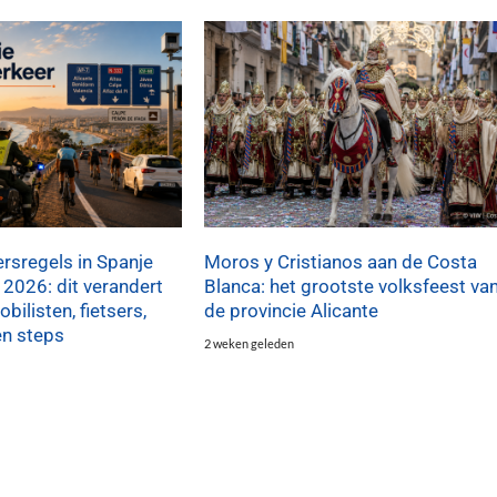
rsregels in Spanje
Moros y Cristianos aan de Costa
 2026: dit verandert
Blanca: het grootste volksfeest va
bilisten, fietsers,
de provincie Alicante
en steps
2 weken geleden