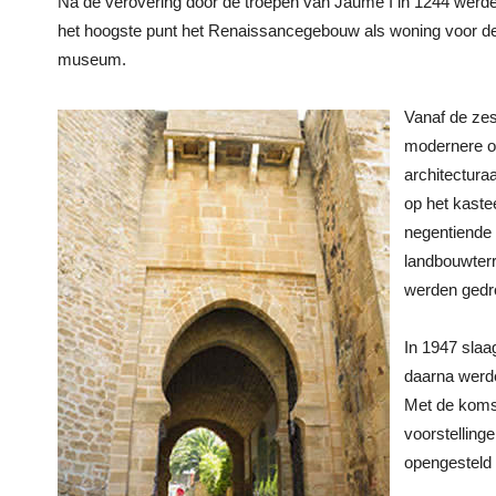
Na de verovering door de troepen van Jaume I in 1244 we
het hoogste punt het Renaissancegebouw als woning voor de
museum.
Vanaf de zes
modernere oo
architectura
op het kaste
negentiende 
landbouwterr
werden gedr
In 1947 slaa
daarna werde
Met de koms
voorstelling
opengesteld 