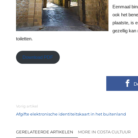
Eenmaal bin
ook het ben
plaatste, is
gezellig kan
toiletten.
Download PDF
D
Vorig artikel
Afgifte elektronische identiteitskaart in het buitenland
GERELATEERDE ARTIKELEN
MORE IN COSTA CULTUUR