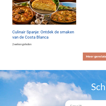
Culinair Spanje: Ontdek de smaken
van de Costa Blanca
2 weken geleden
Meer gerelate
Sch