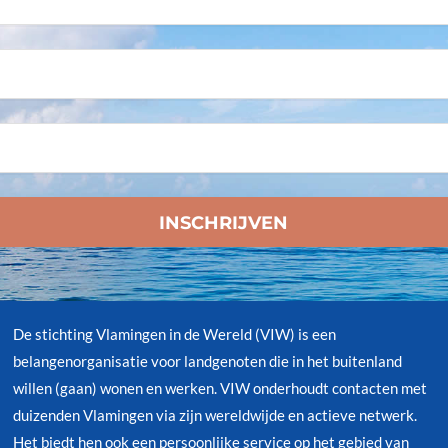
De stichting Vlamingen in de Wereld (VIW) is een
belangenorganisatie voor landgenoten die in het buitenland
willen (gaan) wonen en werken. VIW onderhoudt contacten met
duizenden Vlamingen via zijn wereldwijde en actieve netwerk.
Het biedt hen ook een persoonlijke service op het gebied van