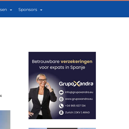
sen
Sponsors
4