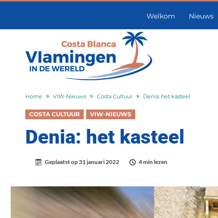
Welkom
Nieuws
Home
VIW-Nieuws
Costa Cultuur
Denia: het kasteel
COSTA CULTUUR
VIW-NIEUWS
Denia: het kasteel
Geplaatst op
31 januari 2022
4 min lezen