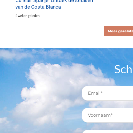
Culinair Spanje: Ontdek de smaken
van de Costa Blanca
2 weken geleden
Meer gerelate
Sch