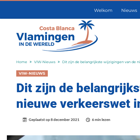
Welkom
Nieuws
Home
VIW-Nieuws
Dit zijn de belangrijkste wijzigingen van de
VIW-NIEUWS
Dit zijn de belangrijk
nieuwe verkeerswet i
Geplaatst op
8 december 2021
6 min lezen