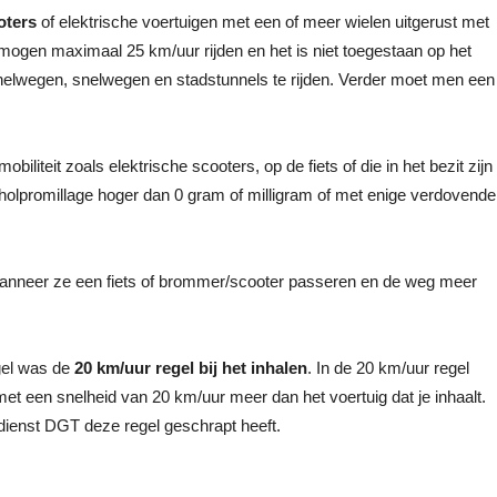
oters
of elektrische voertuigen met een of meer wielen uitgerust met
n mogen maximaal 25 km/uur rijden en het is niet toegestaan op het
osnelwegen, snelwegen en stadstunnels te rijden. Verder moet men een
biliteit zoals elektrische scooters, op de fiets of die in het bezit zijn
oholpromillage hoger dan 0 gram of milligram of met enige verdovende
nneer ze een fiets of brommer/scooter passeren en de weg meer
gel was de
20 km/uur regel bij het inhalen
. In de 20 km/uur regel
et een snelheid van 20 km/uur meer dan het voertuig dat je inhaalt.
ienst DGT deze regel geschrapt heeft.