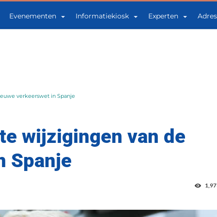
Evenementen
Informatiekiosk
Experten
Adres
 nieuwe verkeerswet in Spanje
ste wijzigingen van de
n Spanje
1,97