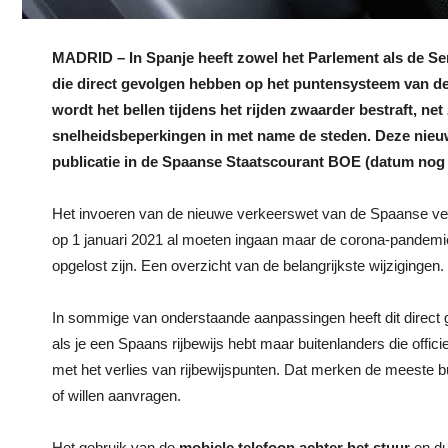
MADRID – In Spanje heeft zowel het Parlement als de S
die direct gevolgen hebben op het puntensysteem van d
wordt het bellen tijdens het rijden zwaarder bestraft, n
snelheidsbeperkingen in met name de steden. Deze nieuw
publicatie in de Spaanse Staatscourant BOE (datum nog
Het invoeren van de nieuwe verkeerswet van de Spaanse verk
op 1 januari 2021 al moeten ingaan maar de corona-pandemie
opgelost zijn. Een overzicht van de belangrijkste wijzigingen.
In sommige van onderstaande aanpassingen heeft dit direct g
als je een Spaans rijbewijs hebt maar buitenlanders die off
met het verlies van rijbewijspunten. Dat merken de meeste 
of willen aanvragen.
Het gebruik van de
mobiele telefoon achter het stuur
en du