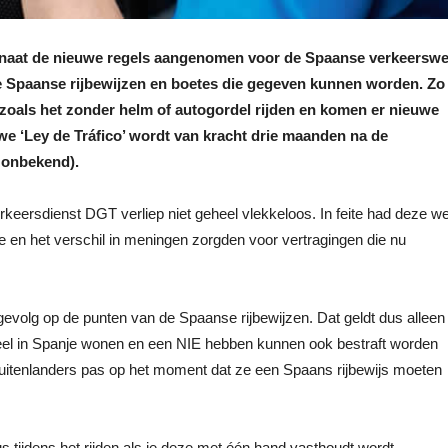
enaat de nieuwe regels aangenomen voor de Spaanse verkeerswe
e Spaanse rijbewijzen en boetes die gegeven kunnen worden. Zo
et zoals het zonder helm of autogordel rijden en komen er nieuwe
e ‘Ley de Tráfico’ wordt van kracht drie maanden na de
 onbekend).
eersdienst DGT verliep niet geheel vlekkeloos. In feite had deze we
 en het verschil in meningen zorgden voor vertragingen die nu
evolg op de punten van de Spaanse rijbewijzen. Dat geldt dus alleen
icieel in Spanje wonen en een NIE hebben kunnen ook bestraft worden
buitenlanders pas op het moment dat ze een Spaans rijbewijs moeten
s tijdens het rijden als je deze met één hand vasthoudt wordt