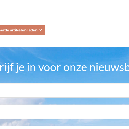
erde artikelen laden
rijf je in voor onze nieuwsb