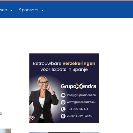
sen
Sponsors
3