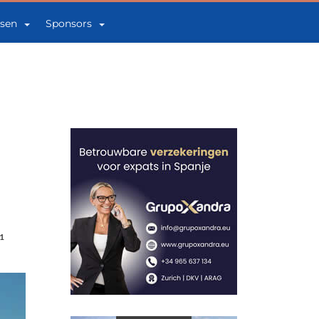
sen
Sponsors
1