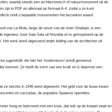
elen, waarbij steeds een architectonisch of natuurmonument uit de
n zijn in PDF en allemaal op formaat A-4, zodat u ze kunt
llicht vindt u bepaalde monumenten het bezoeken waard.
l van La Mola, langs de oever van de rivier Vinalopó, is een
 ingenieur José Sala Sala uit Novelda en is geïnspireerd op de
 Het werk werd uitgevoerd onder leiding van de architecten uit
se jugendstill, die hier het ‘modernismo’ wordt genoemd.
lia noemen. Ze heeft de vorm van een kruik en is daarmee een
dat ze slechts in 1946 werd afgewerkt. Het geld voor de bouw kwam
concerten en zarzuelas, de populaire Spaanse operettes.
 meter hoog en bekroond met een kruis, dat ook op de koepel staat en