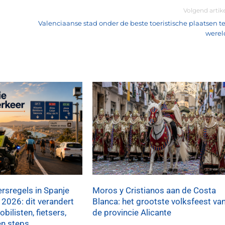
Volgend artik
Valenciaanse stad onder de beste toeristische plaatsen te
werel
rsregels in Spanje
Moros y Cristianos aan de Costa
 2026: dit verandert
Blanca: het grootste volksfeest va
bilisten, fietsers,
de provincie Alicante
en steps