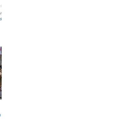
el
r
d
n