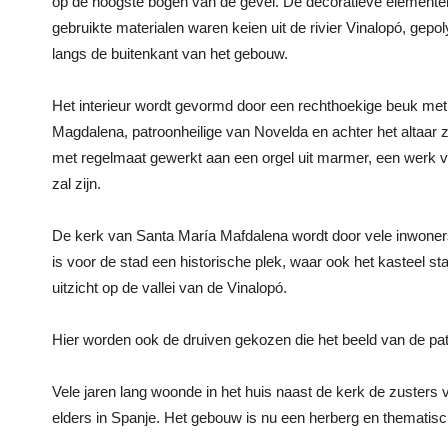
op de hoogste bogen van de gevel. De decoratieve elementen z
gebruikte materialen waren keien uit de rivier Vinalopó, gepo
langs de buitenkant van het gebouw.
Het interieur wordt gevormd door een rechthoekige beuk met 
Magdalena, patroonheilige van Novelda en achter het altaar 
met regelmaat gewerkt aan een orgel uit marmer, een werk va
zal zijn.
De kerk van Santa María Mafdalena wordt door vele inwoner
is voor de stad een historische plek, waar ook het kasteel st
uitzicht op de vallei van de Vinalopó.
Hier worden ook de druiven gekozen die het beeld van de patro
Vele jaren lang woonde in het huis naast de kerk de zusters
elders in Spanje. Het gebouw is nu een herberg en thematis