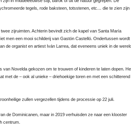
ijn in middeleeuwse stijl, barok of uit de natuur gegrepen. De
lychromeerde tegels, rode baksteen, totsstenen, etc… die te zien zijn
twee zijruimten. Achterin bevindt zich de kapel van Santa María
ziet men een mooi schilderij van Gastón Castelló. Ondertussen wordt
n de organist en artiest Iván Larrea, dat eveneens uniek in de werel
s van Novelda gekozen om te trouwen of kinderen te laten dopen. He
aat met de – ook al unieke – driehoekige toren en met een schitterend
onheilige zullen vergezellen tijdens de processie op 22 juli.
 van de Dominicanen, maar in 2019 verhuisden ze naar een klooster
ch centrum.