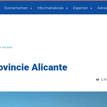
Evenementen
Informatiekiosk
Experten
Adres
 Alicante
vincie Alicante
1,71