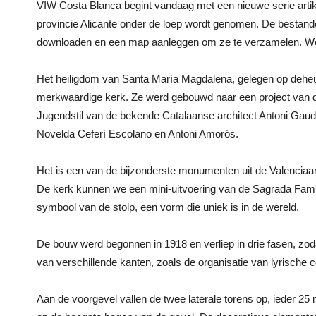
VIW Costa Blanca begint vandaag met een nieuwe serie artik
provincie Alicante onder de loep wordt genomen. De bestande
downloaden en een map aanleggen om ze te verzamelen. We
Het heiligdom van Santa María Magdalena, gelegen op deheuve
merkwaardige kerk. Ze werd gebouwd naar een project van de
Jugendstil van de bekende Catalaanse architect Antoni Gaudí.
Novelda Ceferí Escolano en Antoni Amorós.
Het is een van de bijzonderste monumenten uit de Valenciaan
De kerk kunnen we een mini-uitvoering van de Sagrada Fami
symbool van de stolp, een vorm die uniek is in de wereld.
De bouw werd begonnen in 1918 en verliep in drie fasen, zo
van verschillende kanten, zoals de organisatie van lyrische 
Aan de voorgevel vallen de twee laterale torens op, ieder 25