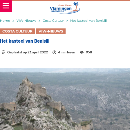
Home
VIW-Nieuws
Costa Cultuur
Het kasteel van Benisili
COSTA CULTUUR
VIW-NIEUWS
Het kasteel van Benisili
Geplaatst op
21 april 2022
4 min lezen
958