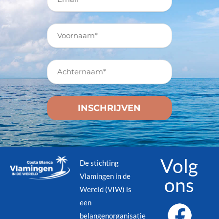
Volg
De stichting
Vlamingen in de
ons
Wereld (VIW) is
een
belangenorganisatie