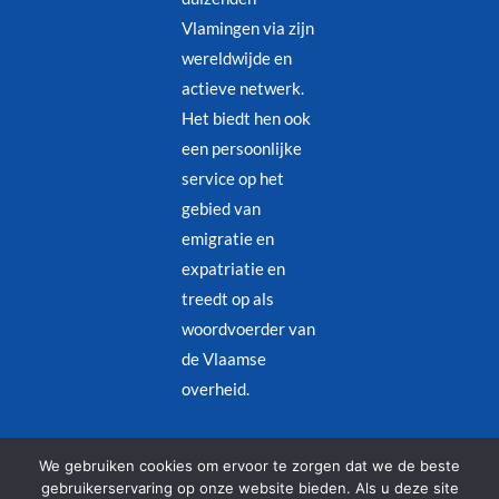
Vlamingen via zijn
wereldwijde en
actieve netwerk.
Het biedt hen ook
een persoonlijke
service op het
gebied van
emigratie en
expatriatie en
treedt op als
woordvoerder van
de Vlaamse
overheid.
Juridische kennisgeving
–
Privacybeleid
We gebruiken cookies om ervoor te zorgen dat we de beste
gebruikerservaring op onze website bieden. Als u deze site