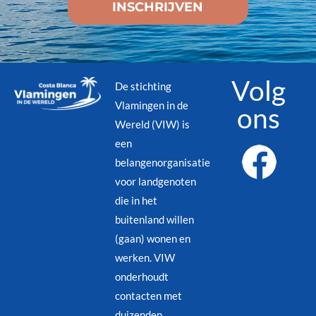
Volg
De stichting
Vlamingen in de
ons
Wereld (VIW) is
een
belangenorganisatie
voor landgenoten
die in het
buitenland willen
(gaan) wonen en
werken. VIW
onderhoudt
contacten met
duizenden