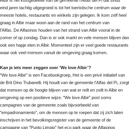
Albir is het kustgedeelte van de gemeente l’Alfas del Pi dat sinds
eind jaren tachtig uitgegroeid is tot het toeristische centrum waar de
meeste hotels, restaurants en winkels zijn gelegen. Ik kom zelf heel
graag in Albir maar woon aan de rand van het centrum van
l’Alfàs. De Alfasinos houden van het strand van Albir vooral in de
zomer of op zondag. Dan is er ook markt en vele mensen blijven dan
ook een hapje eten in Albir. Momenteel zijn er veel goede restaurants
waar ook veel mensen vanuit de omgeving graag komen.
Kan je iets meer zeggen over ‘We love Albir’?
“We love Albir” is een Facebookgroep, Het is een privé initiatief van
de Brit Dino Trubanelli. Hij houdt van de gemeente l’Alfas del Pi, zorgt
dat mensen op de hoogte blijven van wat er reilt en zeilt in Albir en
omgeving op een positieve wijze. “We love Albir” post soms
campagnes van de gemeente zoals bijvoorbeeld van
“empadronamiento”, om de mensen op te roepen dat zij zich laten
inschrijven in het bevolkingsregister van de gemeente of de
campagne van “Punto Limpio” het eco park waar de Alfasinos