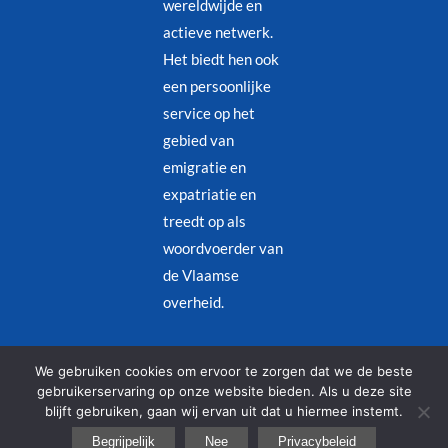
wereldwijde en
actieve netwerk.
Het biedt hen ook
een persoonlijke
service op het
gebied van
emigratie en
expatriatie en
treedt op als
woordvoerder van
de Vlaamse
overheid.
Juridische kennisgeving
–
Privacybeleid
We gebruiken cookies om ervoor te zorgen dat we de beste
gebruikerservaring op onze website bieden. Als u deze site
blijft gebruiken, gaan wij ervan uit dat u hiermee instemt.
© Copyright 2026 – Alle rechten voorbehouden | Designed by
Begrijpelijk
Nee
Privacybeleid
Redjinn