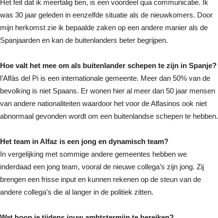
Het feit dat ik meertalig ben, is een voordeel qua communicatie. Ik
was 30 jaar geleden in eenzelfde situatie als de nieuwkomers. Door
mijn herkomst zie ik bepaalde zaken op een andere manier als de
Spanjaarden en kan de buitenlanders beter begrijpen.
Hoe valt het mee om als buitenlander schepen te zijn in Spanje?
l’Alfàs del Pi is een internationale gemeente. Meer dan 50% van de
bevolking is niet Spaans. Er wonen hier al meer dan 50 jaar mensen
van andere nationaliteiten waardoor het voor de Alfasinos ook niet
abnormaal gevonden wordt om een buitenlandse schepen te hebben.
Het team in Alfaz is een jong en dynamisch team?
In vergelijking met sommige andere gemeentes hebben we
inderdaad een jong team, vooral de nieuwe collega’s zijn jong. Zij
brengen een frisse input en kunnen rekenen op de steun van de
andere collega’s die al langer in de politiek zitten.
Wat hoop je tijdens jouw ambtstermijn te bereiken?