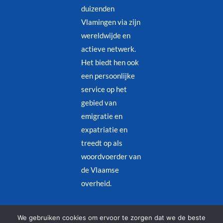
duizenden
Vlamingen via zijn
wereldwijde en
actieve netwerk.
Het biedt hen ook
een persoonlijke
service op het
gebied van
emigratie en
expatriatie en
treedt op als
woordvoerder van
de Vlaamse
overheid.
Juridische kennisgeving
–
Privacybeleid
We gebruiken cookies om ervoor te zorgen dat we de beste