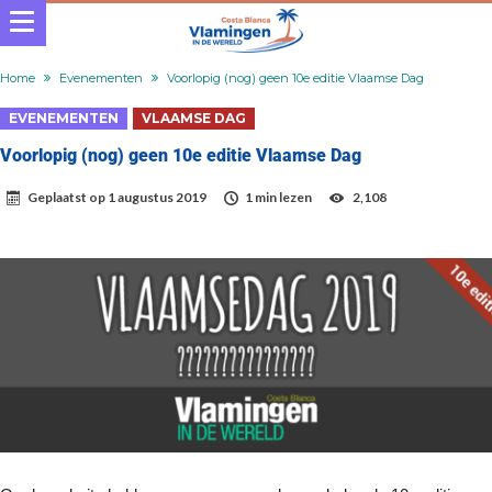
Home
Evenementen
Voorlopig (nog) geen 10e editie Vlaamse Dag
EVENEMENTEN
VLAAMSE DAG
Voorlopig (nog) geen 10e editie Vlaamse Dag
Geplaatst op
1 augustus 2019
1 min lezen
2,108