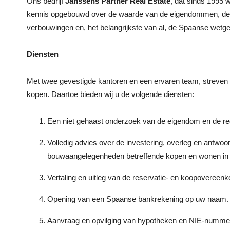
Ons bedrijf
Janssens Partner Real Estate
, dat sinds 1995 w
kennis opgebouwd over de waarde van de eigendommen, de v
verbouwingen en, het belangrijkste van al, de Spaanse wetge
Diensten
Met twee gevestigde kantoren en een ervaren team, streven w
kopen. Daartoe bieden wij u de volgende diensten:
Een niet gehaast onderzoek van de eigendom en de regio
Volledig advies over de investering, overleg en antwoor
bouwaangelegenheden betreffende kopen en wonen in
Vertaling en uitleg van de reservatie- en koopoveree
Opening van een Spaanse bankrekening op uw naam.
Aanvraag en opvilging van hypotheken en NIE-numme