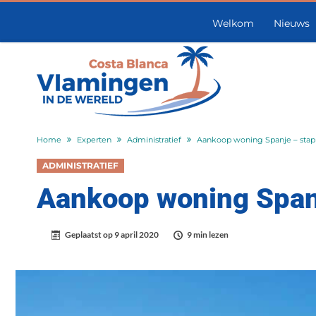
Welkom
Nieuws
Home
Experten
Administratief
Aankoop woning Spanje – sta
ADMINISTRATIEF
Aankoop woning Span
Geplaatst op
9 april 2020
9 min lezen