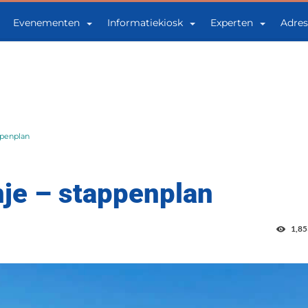
Evenementen
Informatiekiosk
Experten
Adres
ppenplan
je – stappenplan
1,85