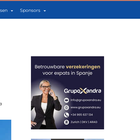
sen
Sponsors
3