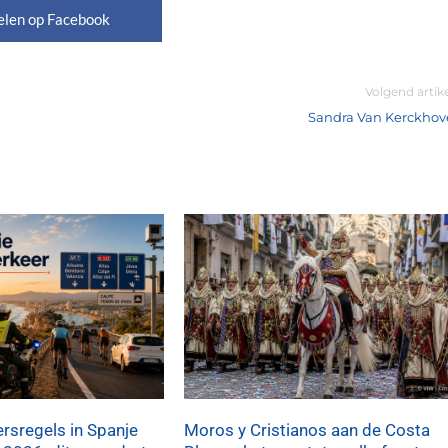
elen op Facebook
Volgend artik
Sandra Van Kerckhov
rsregels in Spanje
Moros y Cristianos aan de Costa