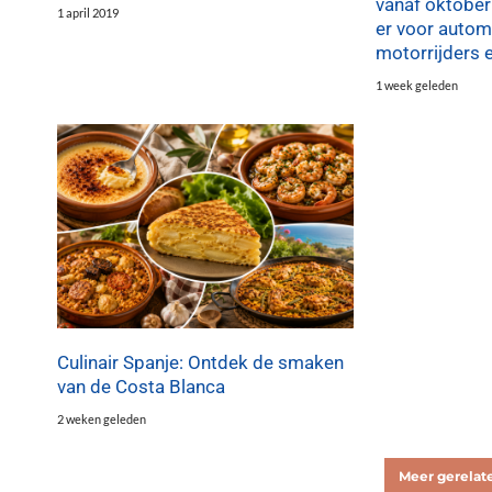
vanaf oktober
1 april 2019
er voor automo
motorrijders 
1 week geleden
Culinair Spanje: Ontdek de smaken
van de Costa Blanca
2 weken geleden
Meer gerelate