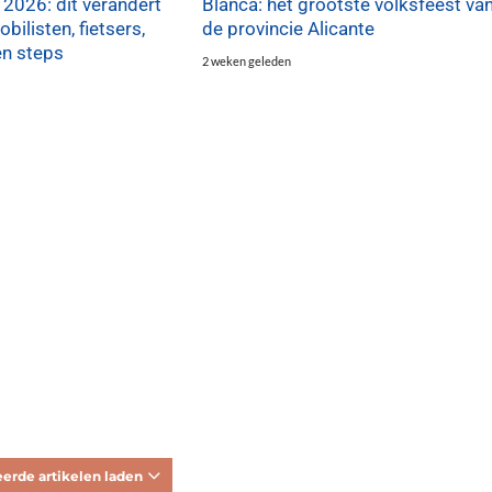
 2026: dit verandert
Blanca: het grootste volksfeest va
bilisten, fietsers,
de provincie Alicante
en steps
2 weken geleden
erde artikelen laden