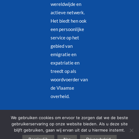
wereldwijde en
actieve netwerk.
Het biedt hen ook
een persoonlijke
service op het
gebied van
emigratie en
expatriatie en
treedt op als
woordvoerder van
de Vlaamse
overheid.
Juridische kennisgeving
–
Privacybeleid
We gebruiken cookies om ervoor te zorgen dat we de beste
gebruikerservaring op onze website bieden. Als u deze site
blijft gebruiken, gaan wij ervan uit dat u hiermee instemt.
© Copyright 2026 – Alle rechten voorbehouden | Designed by