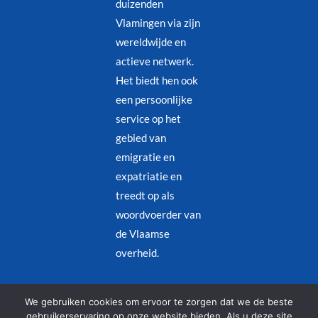
duizenden
Vlamingen via zijn
wereldwijde en
actieve netwerk.
Het biedt hen ook
een persoonlijke
service op het
gebied van
emigratie en
expatriatie en
treedt op als
woordvoerder van
de Vlaamse
overheid.
Juridische kennisgeving
–
Privacybeleid
We gebruiken cookies om ervoor te zorgen dat we de beste
gebruikerservaring op onze website bieden. Als u deze site