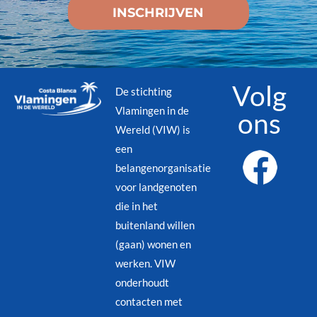
Volg
De stichting
Vlamingen in de
ons
Wereld (VIW) is
een
belangenorganisatie
voor landgenoten
die in het
buitenland willen
(gaan) wonen en
werken. VIW
onderhoudt
contacten met